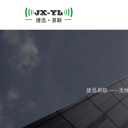
捷迅易联——无