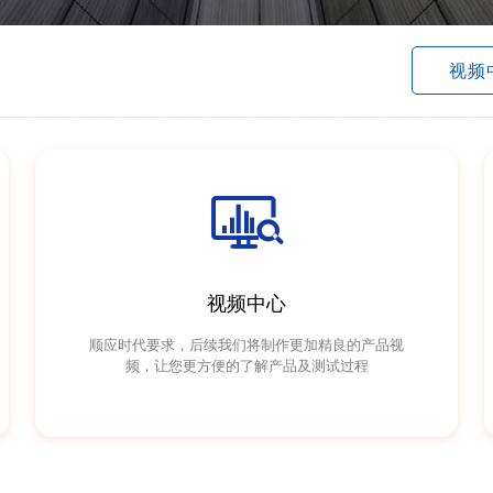
视频
-----------------------------------------------------------------------------------------

视频中心
顺应时代要求，后续我们将制作更加精良的产品视
频，让您更方便的了解产品及测试过程