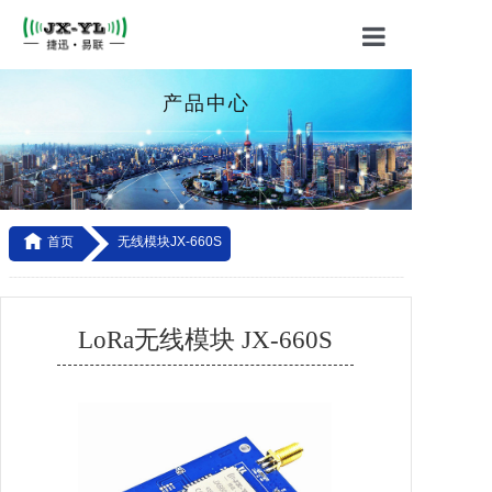
首页
产品中心
关于我们
产品中心
应用方案

首页
无线模块JX-660S
技术支持
------------------------------------------------------------------------------------------
-----------------------------------------------------------------------------------
联系我们
LoRa无线模块 JX-660S