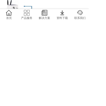
首页
产品服务
解决方案
资料下载
联系我们
深圳捷迅易联
地址：深圳南山区科技园科智西路科
苑西工业区23栋南602
全国服务电话：15710830595
邮箱：yl-link@rf-module.cn