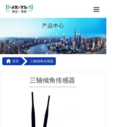
首页
产品中心
关于我们
产品中心
应用方案

首页
三轴倾角传感器
技术支持
------------------------------------------------------------------------------------------
-----------------------------------------------------------------------------------
三轴倾角传感器
联系我们