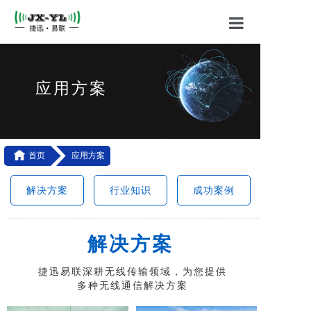
首页
关于我们
应用方案
产品中心
应用方案

首页
应用方案
技术支持
解决方案
行业知识
成功案例
联系我们
-------------------------------------------------------------------------------------------
----------------------------------------------------------------------------------
解决方案
捷迅易联深耕无线传输领域，为您提供
多种无线通信解决方案