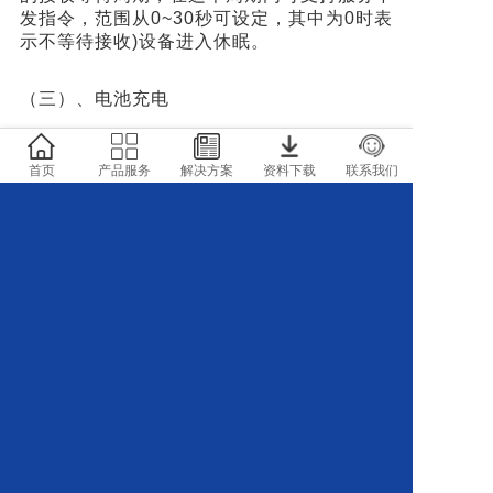
发指令，范围从0~30秒可设定，其中为0时表
示不等待接收)设备进入休眠。
（三）、电池充电
1) 当电池电量可以从服务器上看到
首页
产品服务
解决方案
资料下载
联系我们
2) 可以接入太阳能板,进行充电.
3) 也可以直接5V电源进行充电.
4) 大容量电池充后可以长时间使用,一般标准
设置,可以3年充一次电
（四）、联网功能说明
与网关连接后可支持LORA采集器上传，上报
的数据格式和NB-IOT一样。LORA设备请先
将采集器与网关连接，再将传感器与采集器连
接。LORA设备联网前请先确保网关以处于正
常工作状态。