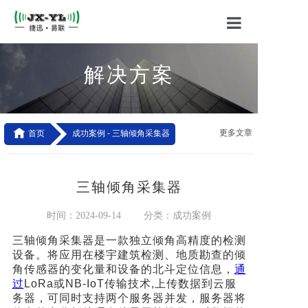
首页
解决方案
关于我们
产品中心

更多文章
首页
成功案例 -
三轴倾角采集器
应用方案
------------------------------------------------------------------------------------------------------------------------
技术支持
-----------------------------------------------------
三轴倾角采集器
联系我们
时间：2024-09-14
分类：成功案例
三轴倾角采集器是一款独立倾角高精度的检测
设备。将应用在楼宇建筑检测、地质勘查的倾
角传感器的变化量和设备的北斗定位信息，
通
过
LoRa或NB-IoT传输技术,上传数据到云服
务器，可同时支持两个服务器并发，服务器将